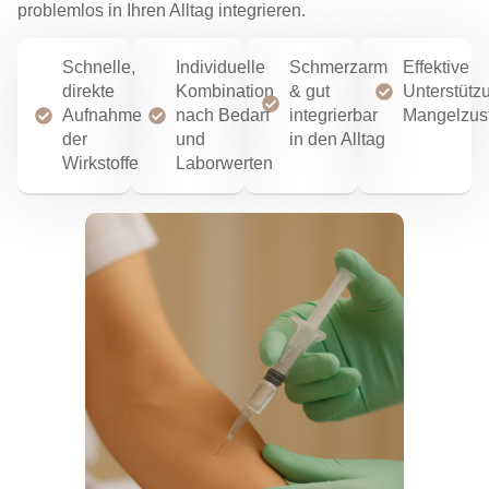
problemlos in Ihren Alltag integrieren.
Schnelle,
Individuelle
Schmerzarm
Effektive
direkte
Kombination
& gut
Unterstütz
Aufnahme
nach Bedarf
integrierbar
Mangelzus
der
und
in den Alltag
Wirkstoffe
Laborwerten